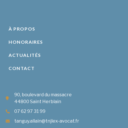
À PROPOS
HONORAIRES
ACTUALITÉS
CONTACT
90, boulevard du massacre
44800 Saint Herblain
07 62 97 31 99
tanguy.allain@tnjlex-avocat.fr