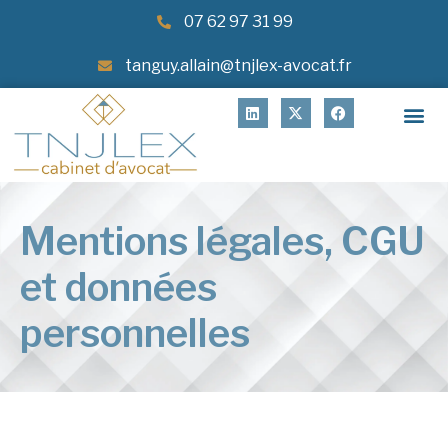
07 62 97 31 99
tanguy.allain@tnjlex-avocat.fr
Mentions légales, CGU
et données
personnelles