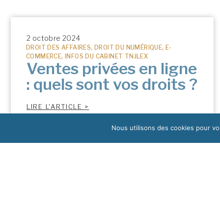
2 octobre 2024
DROIT DES AFFAIRES
,
DROIT DU NUMÉRIQUE
,
E-
COMMERCE
,
INFOS DU CABINET TNJLEX
Ventes privées en ligne
: quels sont vos droits ?
LIRE L'ARTICLE >
Nous utilisons des cookies pour vou
12 juillet 2024
INFOS DU CABINET TNJLEX
Fermeture estivale du