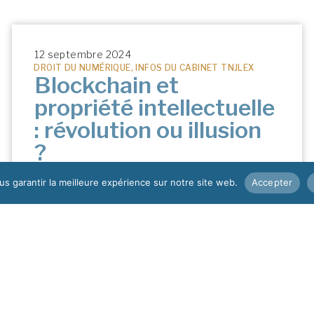
12 septembre 2024
DROIT DU NUMÉRIQUE
,
INFOS DU CABINET TNJLEX
Blockchain et
propriété intellectuelle
: révolution ou illusion
?
s garantir la meilleure expérience sur notre site web.
Accepter
LIRE L'ARTICLE >
18 juin 2024
DROIT DU NUMÉRIQUE
,
E-COMMERCE
Ventes privées : quelle