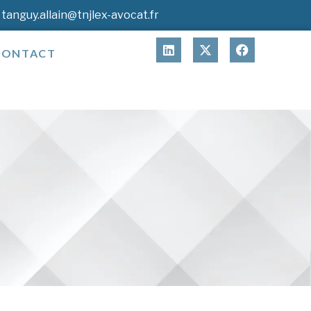
tanguy.allain@tnjlex-avocat.fr
CONTACT