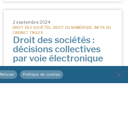
2 septembre 2024
DROIT DES SOCIÉTÉS
,
DROIT DU NUMÉRIQUE
,
INFOS DU
CABINET TNJLEX
Droit des sociétés :
décisions collectives
par voie électronique
LIRE L'ARTICLE >
Refuser
Politique de cookies
29 avril 2024
DROIT DES AFFAIRES
,
DROIT DU NUMÉRIQUE
,
E-
COMMERCE
Matinale e-commerce