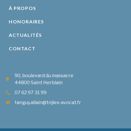
À PROPOS
HONORAIRES
ACTUALITÉS
CONTACT
90, boulevard du massacre
44800 Saint Herblain
07 62 97 31 99
tanguy.allain@tnjlex-avocat.fr