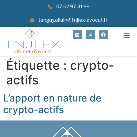
07 62 97 31 99
tanguy.allain@tnjlex-avocat.fr
Étiquette :
crypto-
actifs
L’apport en nature de
crypto-actifs