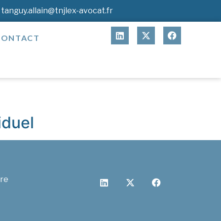
tanguy.allain@tnjlex-avocat.fr
CONTACT
iduel
cre