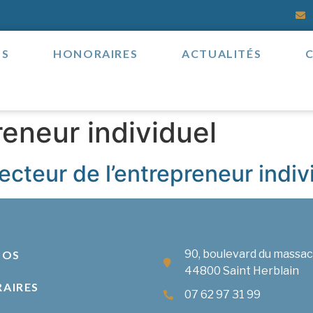
OS
HONORAIRES
ACTUALITÉS
eneur individuel
ecteur de l’entrepreneur indiv
90, boulevard du massa
POS
44800 Saint Herblain
AIRES
07 62 97 31 99