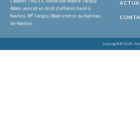
Cabinet TNJLEX, fondé par Maître Tanguy
ACTUA
Allain, avocat en droit d’affaires basé à
e
Nantes. M
Tanguy Allain exerce au Barreau
CONT
de Nantes.
Copyright © 2026. Tou