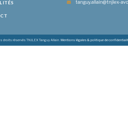
tanguy.allain@tnjlex-avo
LITÉS
ACT
s droits réservés TNJLEX Tanguy Allain.
Mentions légales & politique de confidentiali