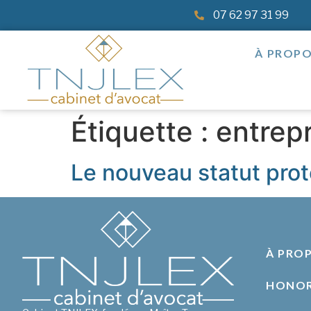
07 62 97 31 99
À PROP
Étiquette :
entrepr
Le nouveau statut prot
À PRO
HONOR