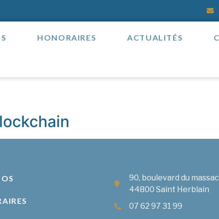
OS
HONORAIRES
ACTUALITÉS
Blockchain
90, boulevard du massa
POS
44800 Saint Herblain
AIRES
07 62 97 31 99