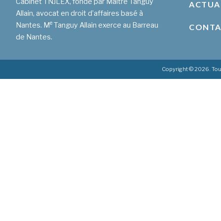
Cabinet TNJLEX, fondé par Maître Tanguy
ACTUA
Allain, avocat en droit d’affaires basé à
e
Nantes. M
Tanguy Allain exerce au Barreau
CONT
de Nantes.
Copyright © 2026. Tou