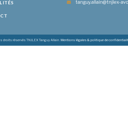
tanguy.allain@tnjlex-avo
LITÉS
ACT
s droits réservés TNJLEX Tanguy Allain.
Mentions légales & politique de confidentiali