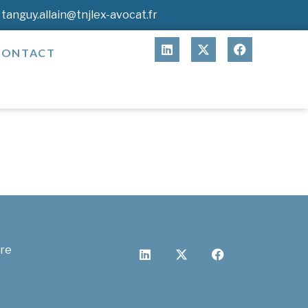
tanguy.allain@tnjlex-avocat.fr
CONTACT
cre