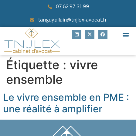
07 62 97 31 99
tanguy.allain@tnjlex-avocat.fr
Étiquette :
vivre
ensemble
Le vivre ensemble en PME :
une réalité à amplifier