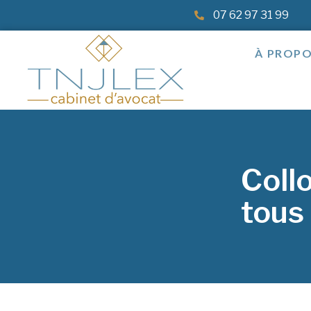
07 62 97 31 99
À PROP
Coll
tous 