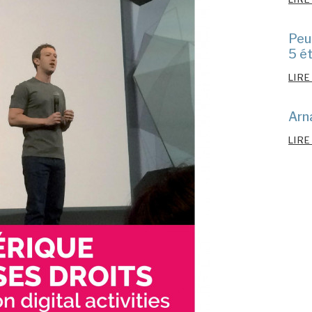
Peu
5 ét
LIRE
Arn
LIRE