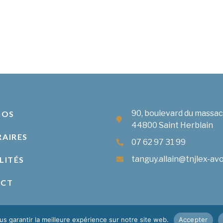
90, boulevard du massa
POS
44800 Saint Herblain
AIRES
07 62 97 31 99
tanguy.allain@tnjlex-avo
LITÉS
ACT
s garantir la meilleure expérience sur notre site web.
Accepter