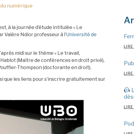
 du numérique
Ar
rest, à la journée d’étude intitulée « Le
ar Valère Ndior professeur à l’
Université de
Fer
LIRE
’après midi sur le thème « Le travail,
e Hablot (Maître de conférences en droit privé),
Publ
 Pouffier-Thompson (doctorante en droit).
LIRE
 que les liens pour s’inscrire gratuitement sur
L
déso
LIRE
Pod
LIRE