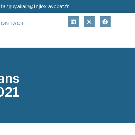
tanguy.allain@tnjlex-avocat.fr
CONTACT
ans
2021