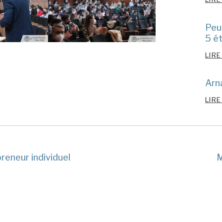
Peu
5 ét
LIRE
Arn
LIRE
reneur individuel
M