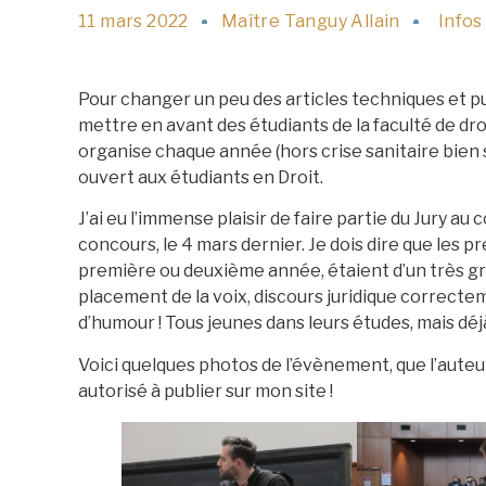
11 mars 2022
Maître Tanguy Allain
Infos
Pour changer un peu des articles techniques et pure
mettre en avant des étudiants de la faculté de dro
organise chaque année (hors crise sanitaire bien s
ouvert aux étudiants en Droit.
J’ai eu l’immense plaisir de faire partie du Jury au
concours, le 4 mars dernier. Je dois dire que les p
première ou deuxième année, étaient d’un très gran
placement de la voix, discours juridique correct
d’humour ! Tous jeunes dans leurs études, mais déj
Voici quelques photos de l’évènement, que l’auteur 
autorisé à publier sur mon site !