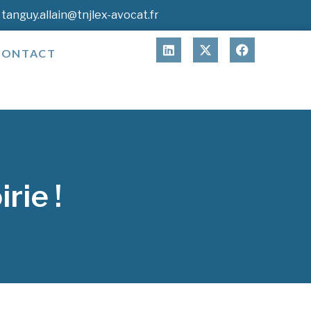
tanguy.allain@tnjlex-avocat.fr
CONTACT
rie !