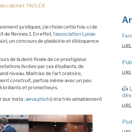
 du cabinet TNJLEX
Ar
ment juridiques, j’ai choisi cette fois-ci de
it de Rennes 1. En effet,
l’association Lysias
Fer
ûr), un concours de plaidoirie et d’éloquence
LIRE
 cours de la demi-finale de ce prestigieux
Publ
restations livrées par ces étudiants, de
LIRE
d niveau. Maîtrise de l’art oratoire,
ement construit, parfois même avec un peu
à brillants et prometteurs.
L
déso
(sur insta :
aeva.photo
) m’a très aimablement
LIRE
Pod
LIRE