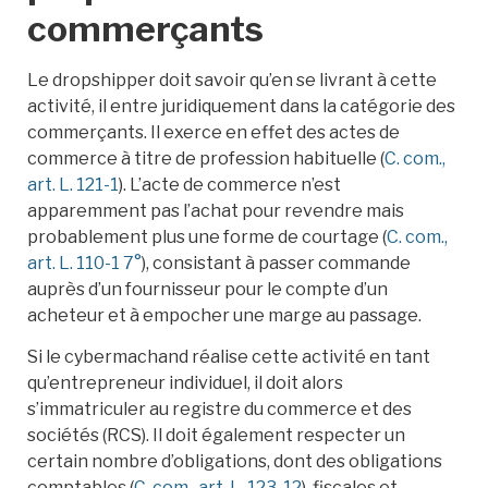
commerçants
Le dropshipper doit savoir qu’en se livrant à cette
activité, il entre juridiquement dans la catégorie des
commerçants. Il exerce en effet des actes de
commerce à titre de profession habituelle (
C. com.,
art. L. 121-1
). L’acte de commerce n’est
apparemment pas l’achat pour revendre mais
probablement plus une forme de courtage (
C. com.,
art. L. 110-1 7°
), consistant à passer commande
auprès d’un fournisseur pour le compte d’un
acheteur et à empocher une marge au passage.
Si le cybermachand réalise cette activité en tant
qu’entrepreneur individuel, il doit alors
s’immatriculer au registre du commerce et des
sociétés (RCS). Il doit également respecter un
certain nombre d’obligations, dont des obligations
comptables (
C. com., art. L. 123-12
), fiscales et