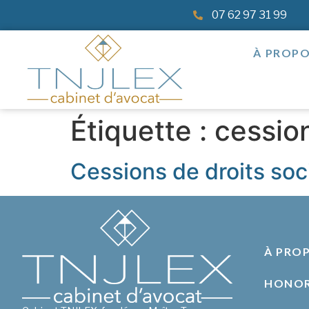
07 62 97 31 99
À PROP
Étiquette :
cession
Cessions de droits soc
À PRO
HONOR