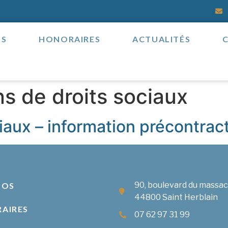
OS
HONORAIRES
ACTUALITÉS
s de droits sociaux
iaux – information précontrac
90, boulevard du massa
POS
44800 Saint Herblain
AIRES
07 62 97 31 99