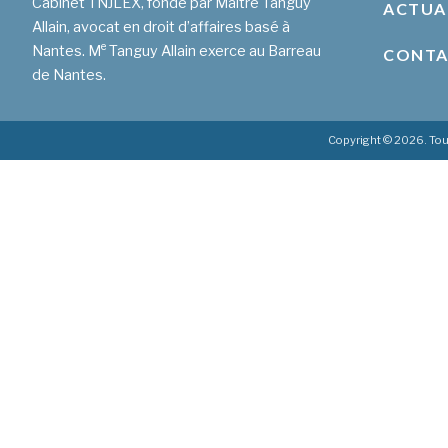
Cabinet TNJLEX, fondé par Maître Tanguy
ACTUA
Allain, avocat en droit d’affaires basé à
e
Nantes. M
Tanguy Allain exerce au Barreau
CONT
de Nantes.
Copyright © 2026. Tou