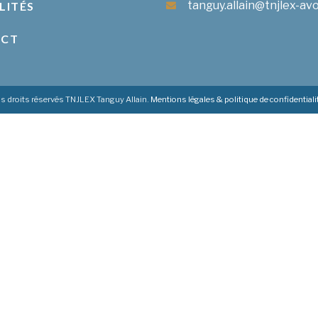
tanguy.allain@tnjlex-avo
LITÉS
ACT
s droits réservés TNJLEX Tanguy Allain.
Mentions légales & politique de confidentiali