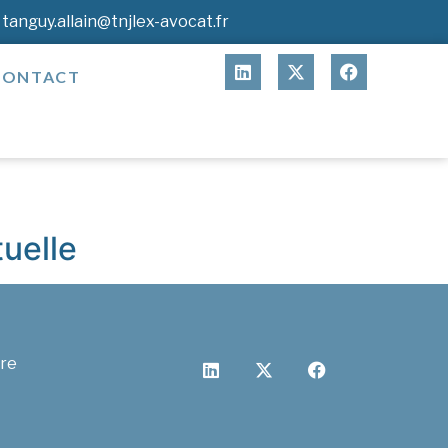
tanguy.allain@tnjlex-avocat.fr
CONTACT
tuelle
cre