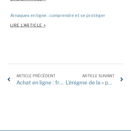
Arnaques en ligne : comprendre et se protéger
LIRE L'ARTICLE >
ARTICLE PRÉCÉDENT
ARTICLE SUIVANT
Achat en ligne : franchiseur et franchisé solidairement responsables de la violation du droit de rétractation
L’énigme de la « personne physico-morale »