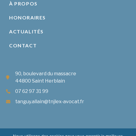
À PROPOS
HONORAIRES
ACTUALITÉS
CONTACT
90, boulevard du massacre
44800 Saint Herblain
07 62 97 31 99
tanguy.allain@tnjlex-avocat.fr