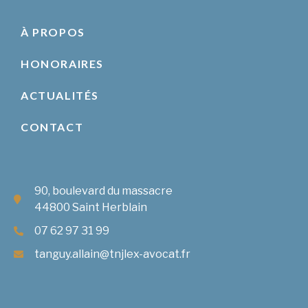
À PROPOS
HONORAIRES
ACTUALITÉS
CONTACT
90, boulevard du massacre
44800 Saint Herblain
07 62 97 31 99
tanguy.allain@tnjlex-avocat.fr