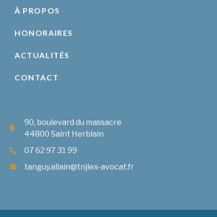
À PROPOS
HONORAIRES
ACTUALITÉS
CONTACT
90, boulevard du massacre
44800 Saint Herblain
07 62 97 31 99
tanguy.allain@tnjlex-avocat.fr