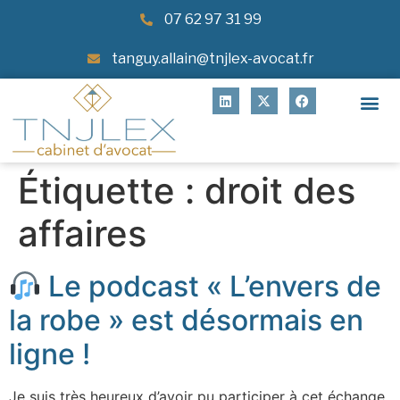
07 62 97 31 99
tanguy.allain@tnjlex-avocat.fr
Étiquette :
droit des
affaires
Le podcast « L’envers de
la robe » est désormais en
ligne !
Je suis très heureux d’avoir pu participer à cet échange