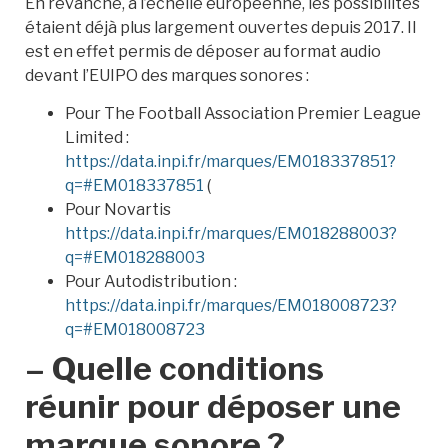
En revanche, à l’échelle européenne, les possibilités
étaient déjà plus largement ouvertes depuis 2017. Il
est en effet permis de déposer au format audio
devant l’EUIPO des marques sonores :
Pour The Football Association Premier League
Limited :
https://data.inpi.fr/marques/EM018337851?
q=#EM018337851
(
Pour Novartis
https://data.inpi.fr/marques/EM018288003?
q=#EM018288003
Pour Autodistribution :
https://data.inpi.fr/marques/EM018008723?
q=#EM018008723
– Quelle conditions
réunir pour déposer une
marque sonore ?