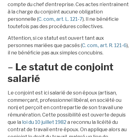
compte du chef d’entreprise. Ces actes n’entrainent
à la charge du conjoint aucune obligation
personnelle (
C. com., art. L. 121-7
). Il ne bénéficie
toutefois pas des procédures collectives.
Attention, si ce statut est ouvert tant aux
personnes mariées que pacsés (
C. com., art. R. 121-6
),
il ne bénéficie pas aux simples concubins.
–
Le statut de conjoint
salarié
Le conjoint est ici salarié de son époux (artisan,
commerçant, professionnel libéral, en société ou
non) et perçoit en contrepartie de son travail une
rémunération. Cette possibilité est ouverte depuis
que la
loi du 10 juillet 1982
a reconnu la licéité du
contrat de travail entre époux. On applique alors au
conjoint le droit du travail, malgré un lien de